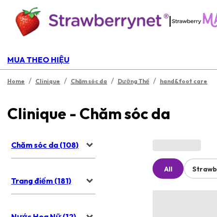
|
MUA THEO HIỆU
/
/
/
/
Home
Clinique
Chăm sóc da
Dưỡng Thể
hand&foot care
Clinique - Chăm sóc da
Chăm sóc da (108)
All
Strawb
Trang điểm (181)
Nước Hoa Nữ (12)