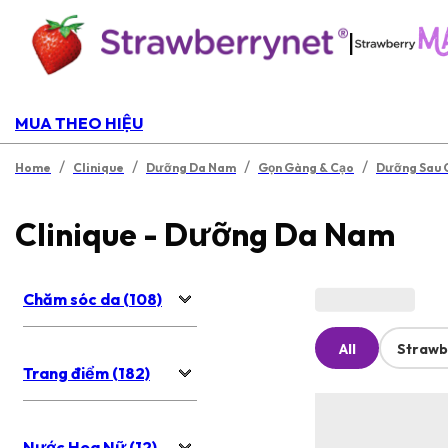
|
MUA THEO HIỆU
/
/
/
/
Home
Clinique
Dưỡng Da Nam
Gọn Gàng & Cạo
Dưỡng Sau 
Clinique - Dưỡng Da Nam
Chăm sóc da (108)
All
Strawb
Trang điểm (182)
Nước Hoa Nữ (12)