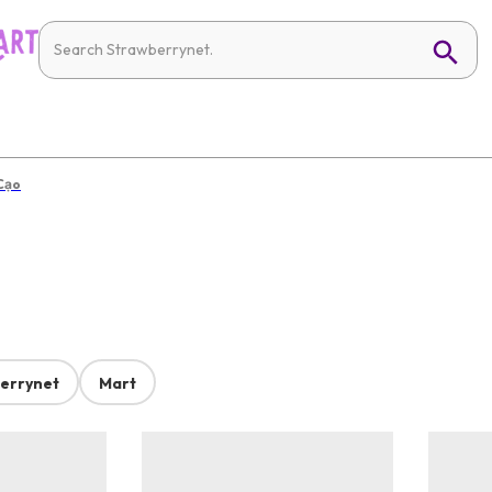
Cạo
errynet
Mart