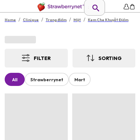
/
/
/
/
Home
Clinique
Trang điểm
Mặt
Kem Che Khuyết Điểm
FILTER
SORTING
All
Strawberrynet
Mart