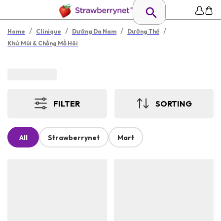
/
/
/
/
Home
Clinique
Dưỡng Da Nam
Dưỡng Thể
Khử Mùi & Chống Mồ Hôi
FILTER
SORTING
All
Strawberrynet
Mart