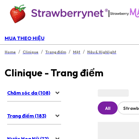
|
MUA THEO HIỆU
/
/
/
/
Home
Clinique
Trang điểm
Mặt
Nâu & Highlight
Clinique - Trang điểm
Chăm sóc da (108)
All
Strawb
Trang điểm (183)
Nước Hoa Nữ (12)