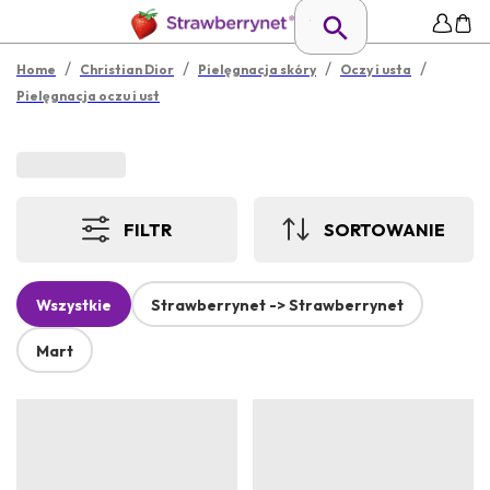
/
/
/
/
Home
Christian Dior
Pielęgnacja skóry
Oczy i usta
Pielęgnacja oczu i ust
FILTR
SORTOWANIE
Wszystkie
Strawberrynet -> Strawberrynet
Mart