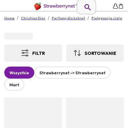
/
/
/
Home
Christian Dior
Perfumy dla kobiet
Pielęgnacja ciała
FILTR
SORTOWANIE
Wszystkie
Strawberrynet -> Strawberrynet
Mart