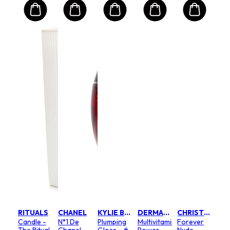
RITUALS
CHANEL
KYLIE BY KYLIE JENNER
DERMALOGICA
CHRISTIAN DIOR
Candle -
N°1 De
Plumping
Multivitamin
Forever
The Ritual
Chanel
Gloss - #
Power
Nude