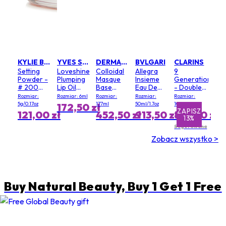
KYLIE BY KYLIE JENNER
YVES SAINT LAURENT
DERMALOGICA
BVLGARI
CLARINS
Setting
Loveshine
Colloidal
Allegra
9
Powder -
Plumping
Masque
Insieme
Generation
# 200
Lip Oil
Base
Eau De
- Double
Soft Pink
Gloss - #
(Salon
Parfum
Serum
Rozmiar:
Rozmiar: 6ml
Rozmiar:
Rozmiar:
Rozmiar:
3 Mellow
Size)
Light
5g/0.17oz
177ml
50ml/1.7oz
100ml
172,50 zł
Mallow
Texture
ZAPISZ
ZAPISZ
121,00 zł
452,50 zł
913,50 zł
819,00 zł
13%
1%
Sugerowana
cena
Zobacz wszystko >
detaliczna
940,00 zł
Buy Natural Beauty, Buy 1 Get 1 Free