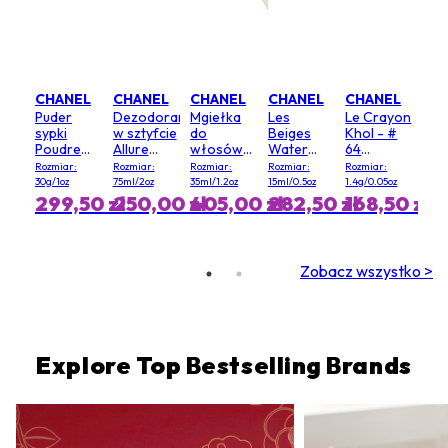
CHANEL
CHANEL
CHANEL
CHANEL
CHANEL
Puder
Dezodorant
Mgiełka
Les
Le Crayon
sypki
w sztyfcie
do
Beiges
Khol - #
Poudre
Allure
włosów
Water
64
Universelle
Homme
Chance
Fresh
Graphite
Rozmiar:
Rozmiar:
Rozmiar:
Rozmiar:
Rozmiar:
Libre - 20
Sport
Eau
Blush - #
30g/1oz
75ml/2oz
35ml/1.2oz
15ml/0.5oz
1.4g/0.05oz
(Clair)
Fraiche
Light Pink
299,50 zł
250,00 zł
405,00 zł
282,50 zł
168,50 zł
Zobacz wszystko >
Explore Top Bestselling Brands