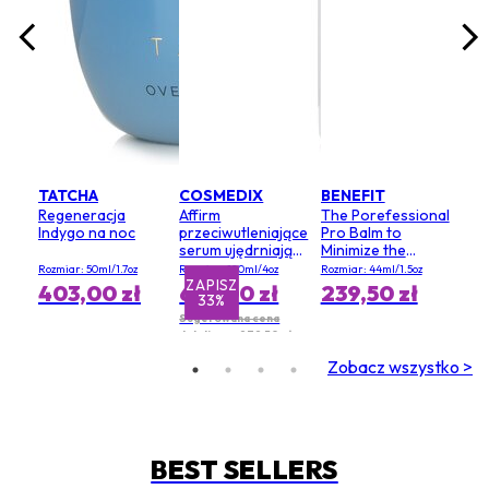
TATCHA
COSMEDIX
BENEFIT
Regeneracja
Affirm
The Porefessional
Indygo na noc
przeciwutleniające
Pro Balm to
serum ujędrniające
Minimize the
(rozmiar salonu)
Appearance of
Rozmiar: 50ml/1.7oz
Rozmiar: 120ml/4oz
Rozmiar: 44ml/1.5oz
Pores (Value Size)
ZAPISZ
ZA
403,00 zł
653,00 zł
239,50 zł
33%
Sugerowana cena
detaliczna 979,50 zł
Zobacz wszystko >
BEST SELLERS