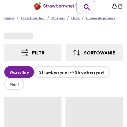
/
/
/
/
Home
Christian Dior
Makijaż
Oczy
Cienie do powiek
FILTR
SORTOWANIE
Wszystkie
Strawberrynet -> Strawberrynet
Mart