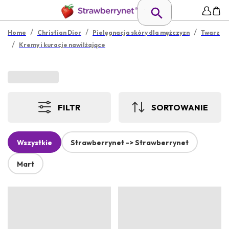
/
/
/
Home
Christian Dior
Pielęgnacja skóry dla mężczyzn
Twarz
/
Kremy i kuracje nawilżające
FILTR
SORTOWANIE
Wszystkie
Strawberrynet -> Strawberrynet
Mart