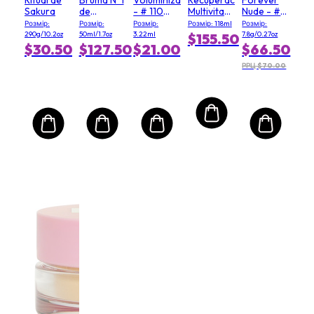
Sakura
de
- # 110
Multivitamínica
Nude - #
Camellia
Moody
Power
03 Soft
Розмір:
Розмір:
Розмір:
Розмір: 118ml
Розмір:
Roja
Queen
(Tamaño
Matte
290g/10.2oz
50ml/1.7oz
3.22ml
7.8g/0.27oz
$155.50
Salón)
$30.50
$127.50
$21.00
$66.50
РРЦ $70.00