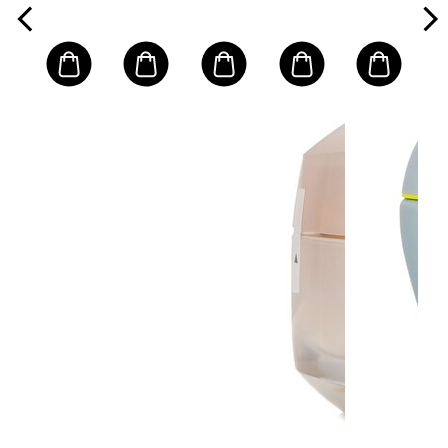
- #4 Deep
Cabello
Amber