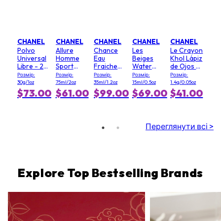
CHANEL
CHANEL
CHANEL
CHANEL
CHANEL
Polvo
Allure
Chance
Les
Le Crayon
Universal
Homme
Eau
Beiges
Khol Lápiz
Libre - 20
Sport
Fraiche
Water
de Ojos -
(Clair)
Desodorante
Bruma
Fresh
# 64
Розмір:
Розмір:
Розмір:
Розмір:
Розмір:
en Barra
Cabello
Rubor - #
Graphite
30g/1oz
75ml/2oz
35ml/1.2oz
15ml/0.5oz
1.4g/0.05oz
Light Pink
$73.00
$61.00
$99.00
$69.00
$41.00
Переглянути всі >
Explore Top Bestselling Brands