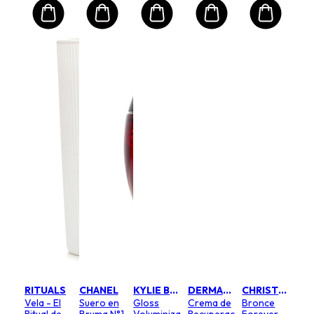
RITUALS
CHANEL
KYLIE BY KYLIE JENNER
DERMALOGICA
CHRISTIAN DIOR
Vela - El
Suero en
Gloss
Crema de
Bronce
Ritual de
Bruma N°1
Voluminizador
Recuperación
Forever