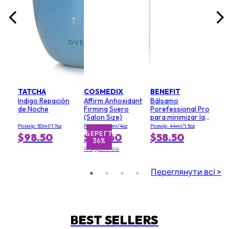
TATCHA
COSMEDIX
BENEFIT
Indigo Repación
Affirm Antioxidant
Bálsamo
de Noche
Firming Suero
Porefessional Pro
(Salon Size)
para minimizar la
apariencia de los
Розмір: 50ml/1.7oz
Розмір: 120ml/4oz
Розмір: 44ml/1.5oz
poros (tamaño
ЗБЕРЕГТИ
ЗБЕ
$98.50
$159.50
$58.50
36%
económico)
РРЦ $250.00
Переглянути всі >
BEST SELLERS