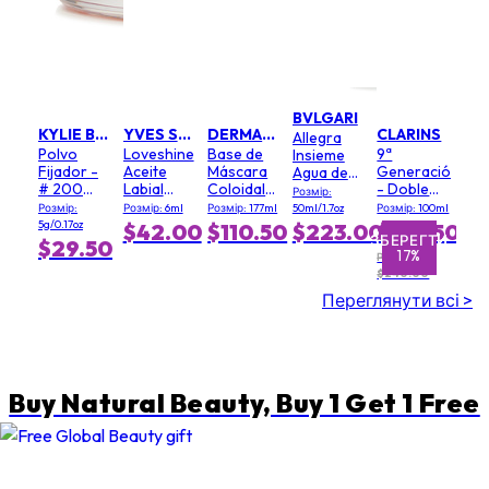
BVLGARI
KYLIE BY KYLIE JENNER
YVES SAINT LAURENT
DERMALOGICA
CLARINS
Allegra
Polvo
Loveshine
Base de
9ª
Insieme
Fijador -
Aceite
Máscara
Generación
Agua de
# 200
Labial
Coloidal
- Doble
Perfume
Розмір:
Soft Pink
Voluminizador
(Tamaño
Suero
Розмір:
Розмір: 6ml
Розмір: 177ml
50ml/1.7oz
Розмір: 100ml
- # 3
Salón)
Textura
5g/0.17oz
$42.00
$110.50
$223.00
$199.50
Mellow
Ligera
ЗБЕРЕГТИ
ЗБЕРЕГТИ
$29.50
17%
5%
Mallow
РРЦ
$240.00
Переглянути всі >
Buy Natural Beauty, Buy 1 Get 1 Free