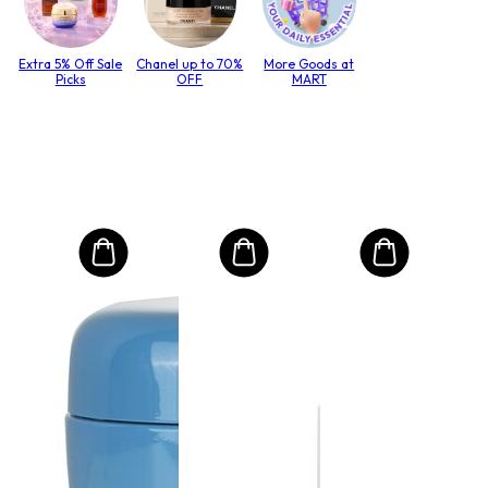
Extra 5% Off Sale
Chanel up to 70%
More Goods at
Picks
OFF
MART
MO
Mas
Hid
- #
(Ca
lack
Gru
Розмі
$4
РРЦ 