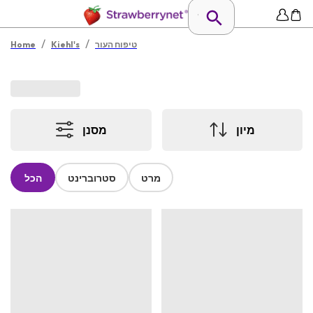
/
/
טיפוח העור
Kiehl's
Home
מיון
מסנן
מרט
סטרוברינט
הכל