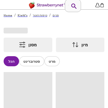
/
/
/
פנים
טיפוח העור
Kiehl's
Home
מיון
מסנן
מרט
סטרוברינט
הכל