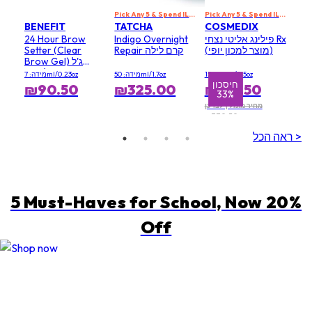
Pick Any 5 & Spend ILS 699 to Get 20% Off
Pick Any 5 & Spend ILS 699 to Get 20% Off
BENEFIT
TATCHA
COSMEDIX
פילינג אליטי נצחי Rx
Indigo Overnight
24 Hour Brow
(מוצר למכון יופי)
Repair קרם לילה
Setter (Clear
Brow Gel) ג'ל
לגבות
מידה: 15g/0.5oz
מידה: 50ml/1.7oz
מידה: 7ml/0.23oz
חיסכון
₪90.50
₪325.00
₪519.50
33%
מחיר מומלץ לצרכן
₪770.50
ראה הכל >
5 Must-Haves for School, Now 20%
Off