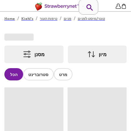
/
/
/
/
טונר/מיסט לפנים
פנים
טיפוח העור
Kiehl's
Home
מיון
מסנן
מרט
סטרוברינט
הכל