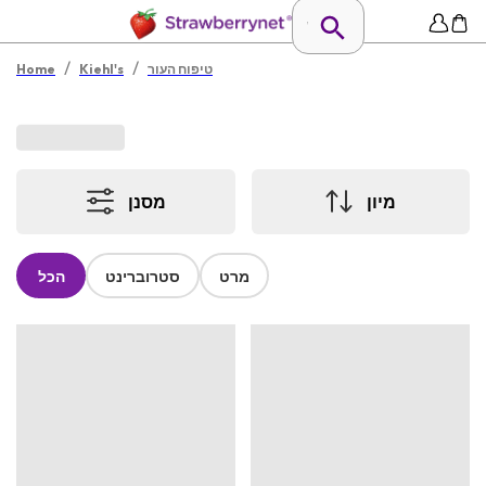
/
/
טיפוח העור
Kiehl's
Home
מיון
מסנן
מרט
סטרוברינט
הכל