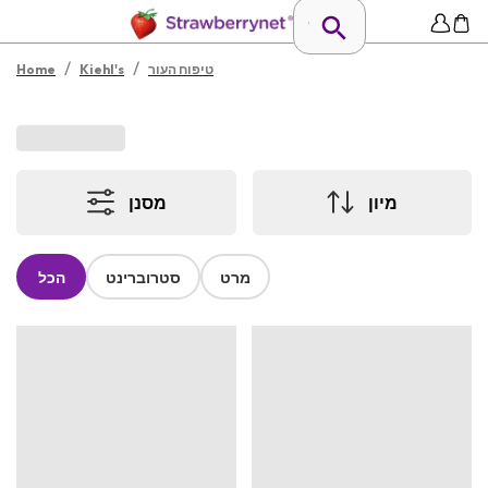
/
/
טיפוח העור
Kiehl's
Home
מיון
מסנן
מרט
סטרוברינט
הכל