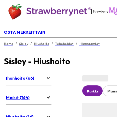
|
OSTA MERKEITTÄIN
/
/
/
/
Home
Sisley
Hiushoito
Tehohoidot
Hiusnaamiot
Sisley - Hiushoito
Ihonhoito (66)
Kaikki
Mans
Meikit (164)
Hiushoito (16)