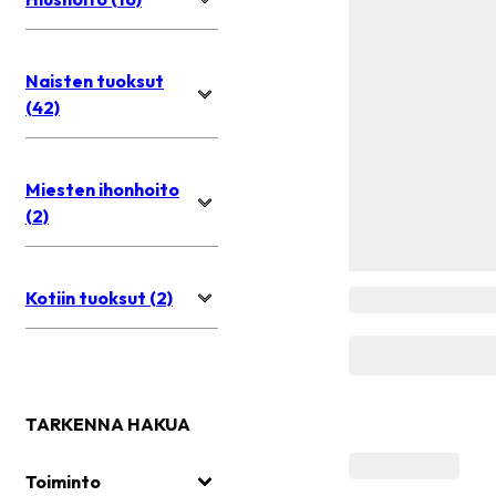
Naisten tuoksut
(42)
Miesten ihonhoito
(2)
Kotiin tuoksut (2)
TARKENNA HAKUA
Toiminto