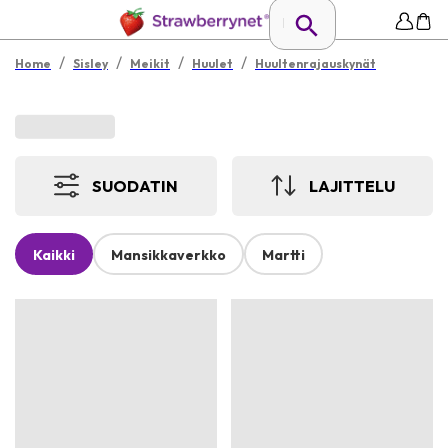
/
/
/
/
Home
Sisley
Meikit
Huulet
Huultenrajauskynät
SUODATIN
LAJITTELU
Kaikki
Mansikkaverkko
Martti