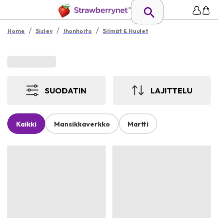
/
/
/
Home
Sisley
Ihonhoito
Silmät & Huulet
SUODATIN
LAJITTELU
Kaikki
Mansikkaverkko
Martti