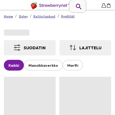
/
/
/
Home
Sisley
Kotiin tuoksut
Kynttilät
SUODATIN
LAJITTELU
Kaikki
Mansikkaverkko
Martti