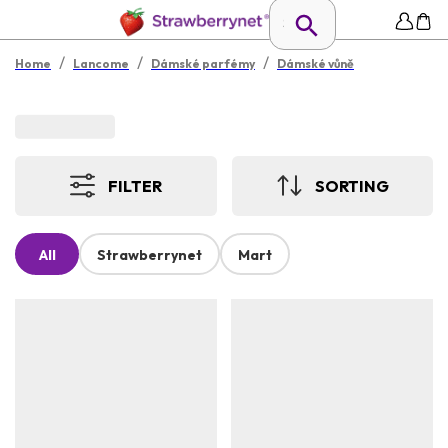
/
/
/
Home
Lancome
Dámské parfémy
Dámské vůně
FILTER
SORTING
All
Strawberrynet
Mart