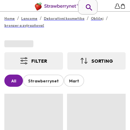
/
/
/
/
Home
Lancome
Dekorativní kosmetika
Obličej
bronzer a zvýrazňovač
FILTER
SORTING
All
Strawberrynet
Mart