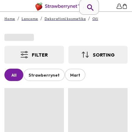
/
/
/
Home
Lancome
Dekorativní kosmetika
Oči
FILTER
SORTING
All
Strawberrynet
Mart