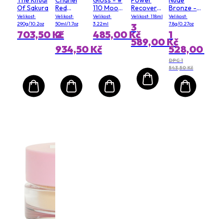
Of Sakura
Red
110 Moody
Recovery
Bronze -
Camellia
Queen
Cream
# 03 Soft
Velikost:
Velikost:
Velikost:
Velikost: 118ml
Velikost:
Serum In
(Salon
Matte
290g/10.2oz
50ml/1.7oz
3.22ml
7.8g/0.27oz
3
Mist
Size)
703,50 Kč
2
485,00 Kč
1
589,00 Kč
934,50 Kč
528,00 Kč
DPC 1
543,50 Kč