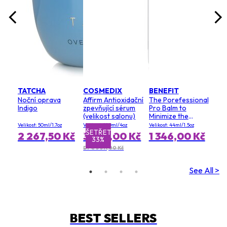
TATCHA
COSMEDIX
BENEFIT
Noční oprava
Affirm Antioxidační
The Porefessional
Indigo
zpevňující sérum
Pro Balm to
(velikost salonu)
Minimize the
Appearance of
Velikost: 50ml/1.7oz
Velikost: 120ml/4oz
Velikost: 44ml/1.5oz
Pores (Value Size)
UŠETŘETE
UŠE
2 267,50 Kč
3 674,00 Kč
1 346,00 Kč
33%
DPC 5 511,00 Kč
See All >
BEST SELLERS