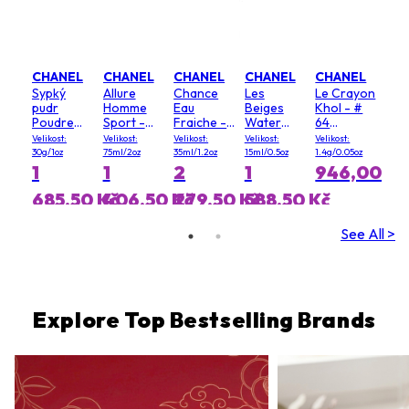
CHANEL
CHANEL
CHANEL
CHANEL
CHANEL
Sypký
Allure
Chance
Les
Le Crayon
pudr
Homme
Eau
Beiges
Khol - #
Poudre
Sport -
Fraiche -
Water
64
Universelle
tuhý
vlasový
Fresh
Graphite
Velikost:
Velikost:
Velikost:
Velikost:
Velikost:
Libre - 20
deodorant
sprej
Blush - #
30g/1oz
75ml/2oz
35ml/1.2oz
15ml/0.5oz
1.4g/0.05oz
(Clair)
Light Pink
1
1
2
1
946,00 Kč
685,50 Kč
406,50 Kč
279,50 Kč
588,50 Kč
See All >
Explore Top Bestselling Brands