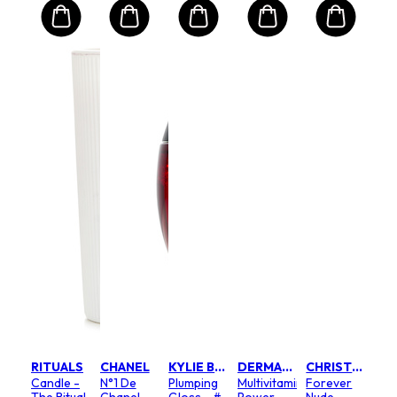
RITUALS
CHANEL
KYLIE BY KYLIE JENNER
DERMALOGICA
CHRISTIAN DIOR
Candle -
N°1 De
Plumping
Multivitamin
Forever
The Ritual
Chanel
Gloss - #
Power
Nude