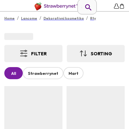
/
/
/
Home
Lancome
Dekorativní kosmetika
Rty
FILTER
SORTING
All
Strawberrynet
Mart