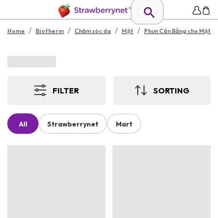
/
/
/
/
Home
Biotherm
Chăm sóc da
Mặt
Phun Cân Bằng cho Mặt
FILTER
SORTING
All
Strawberrynet
Mart