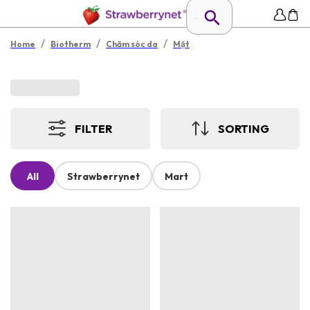
/
/
/
Home
Biotherm
Chăm sóc da
Mặt
FILTER
SORTING
All
Strawberrynet
Mart