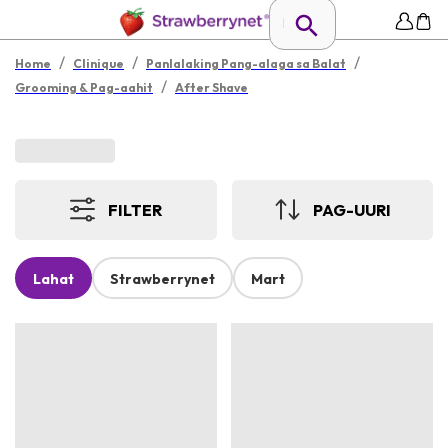
/
/
/
Home
Clinique
Panlalaking Pang-alaga sa Balat
/
Grooming & Pag-aahit
After Shave
FILTER
PAG-UURI
Lahat
Strawberrynet
Mart