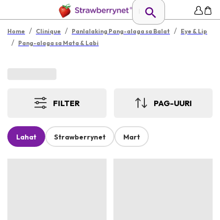
/
/
/
Home
Clinique
Panlalaking Pang-alaga sa Balat
Eye & Lip
/
Pang-alaga sa Mata & Labi
FILTER
PAG-UURI
Lahat
Strawberrynet
Mart