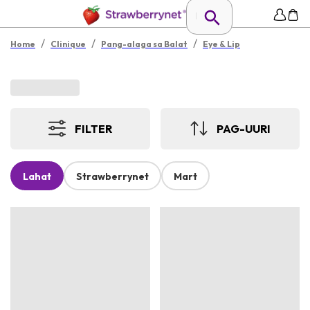
/
/
/
Home
Clinique
Pang-alaga sa Balat
Eye & Lip
FILTER
PAG-UURI
Lahat
Strawberrynet
Mart