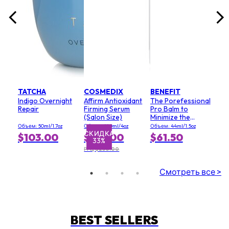
TATCHA
COSMEDIX
BENEFIT
Indigo Overnight
Affirm Antioxidant
The Porefessional
Repair
Firming Serum
Pro Balm to
(Salon Size)
Minimize the
Appearance of
Объем: 50ml/1.7oz
Объем: 120ml/4oz
Объем: 44ml/1.5oz
Pores (Value Size)
СКИДКА
$103.00
$167.00
$61.50
33%
РРЦ $250.00
Смотреть все >
BEST SELLERS