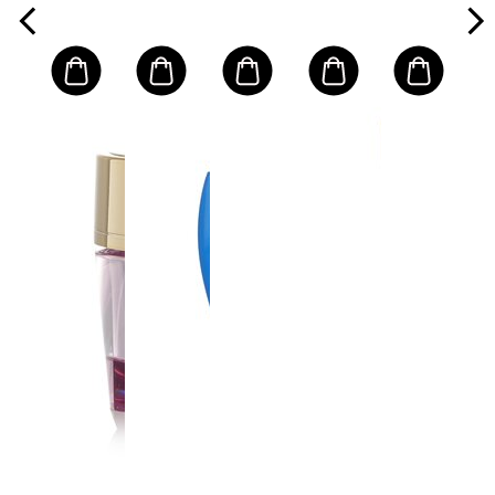
Sensitive
Oily to
PA++++
Skin
Oily