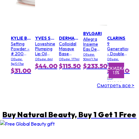
BVLGARI
KYLIE BY KYLIE JENNER
YVES SAINT LAURENT
DERMALOGICA
CLARINS
Allegra
Setting
Loveshine
Colloidal
9
Insieme
Powder -
Plumping
Masque
Generation
Eau De
# 200
Lip Oil
Base
- Double
Parfum
Объем:
Soft Pink
Gloss - #
(Salon
Serum
Объем:
Объем: 6ml
Объем: 177ml
50ml/1.7oz
Объем:
3 Mellow
Size)
Light
5g/0.17oz
100ml
$44.00
$115.50
$233.50
Mallow
Texture
СКИДКА
СКИДКА
$31.00
$209.00
13%
1%
РРЦ
$240.00
Смотреть все >
Buy Natural Beauty, Buy 1 Get 1 Free