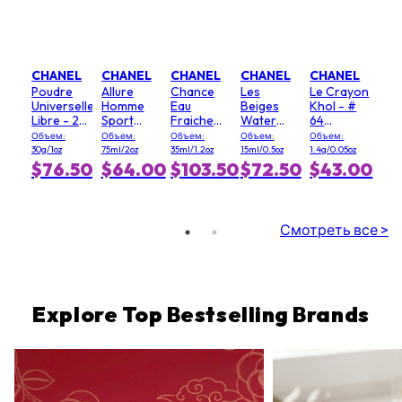
CHANEL
CHANEL
CHANEL
CHANEL
CHANEL
Poudre
Allure
Chance
Les
Le Crayon
Universelle
Homme
Eau
Beiges
Khol - #
Libre - 20
Sport
Fraiche
Water
64
(Clair)
Deodorant
Hair Mist
Fresh
Graphite
Объем:
Объем:
Объем:
Объем:
Объем:
Stick
Blush - #
30g/1oz
75ml/2oz
35ml/1.2oz
15ml/0.5oz
1.4g/0.05oz
Light Pink
$76.50
$64.00
$103.50
$72.50
$43.00
Смотреть все >
Explore Top Bestselling Brands