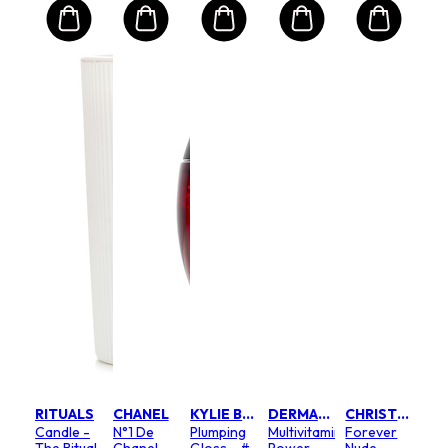
RITUALS
CHANEL
KYLIE BY KYLIE JENNER
DERMALOGICA
CHRISTIAN DIOR
Candle -
N°1 De
Plumping
Multivitamin
Forever
The Ritual
Chanel
Gloss - #
Power
Nude