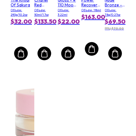
Of Sakura
Red
110 Moody
Recovery
Bronze -
Camellia
Queen
Cream
# 03 Soft
Объем:
Объем:
Объем:
Объем: 118ml
Объем:
Serum In
(Salon
Matte
290g/10.2oz
50ml/1.7oz
3.22ml
7.8g/0.27oz
$163.00
Mist
Size)
$32.00
$133.50
$22.00
$69.50
РРЦ $70.00