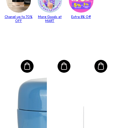
Chanel up to 70%
More Goods at
Extra 8% Off
OFF
MART
MO
Int
Mas
to T
lack
Объе
$4