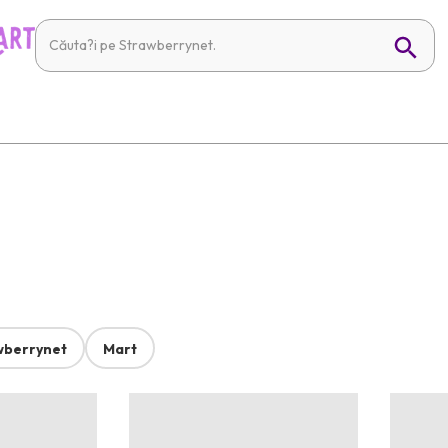
wberrynet
Mart