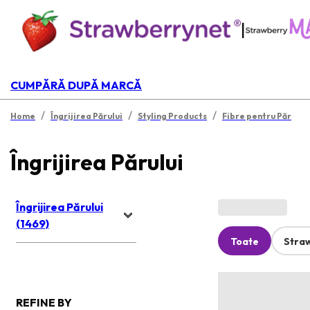
|
CUMPĂRĂ DUPĂ MARCĂ
/
/
/
Home
Îngrijirea Părului
Styling Products
Fibre pentru Păr
Îngrijirea Părului
Îngrijirea Părului
(1469)
Toate
Stra
REFINE BY