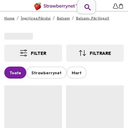
/
/
/
Home
Îngrijirea Părului
Balsam
Balsam- Păr Vopsit
FILTER
FILTRARE
Toate
Strawberrynet
Mart