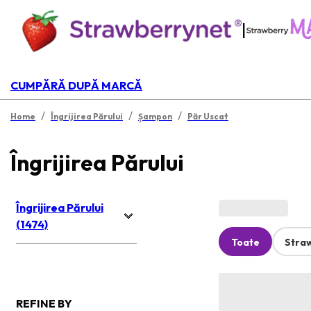
|
CUMPĂRĂ DUPĂ MARCĂ
/
/
/
Home
Îngrijirea Părului
Șampon
Păr Uscat
Îngrijirea Părului
Îngrijirea Părului
(1474)
Toate
Stra
REFINE BY