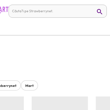
wberrynet
Mart