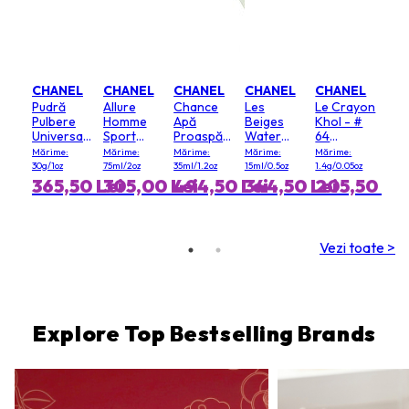
CHANEL
CHANEL
CHANEL
CHANEL
CHANEL
Pudră
Allure
Chance
Les
Le Crayon
Pulbere
Homme
Apă
Beiges
Khol - #
Universală
Sport
Proaspătă
Water
64
- 20
Deodorant
Spumă de
Fresh
Graphite
Mărime:
Mărime:
Mărime:
Mărime:
Mărime:
(Clair)
Solid
Păr
Blush - #
30g/1oz
75ml/2oz
35ml/1.2oz
15ml/0.5oz
1.4g/0.05oz
Light Pink
365,50 Lei
305,00 Lei
494,50 Lei
344,50 Lei
205,50 Le
Vezi toate >
Explore Top Bestselling Brands