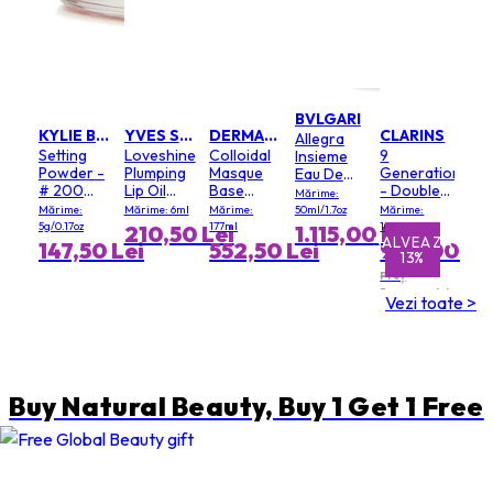
BVLGARI
KYLIE BY KYLIE JENNER
YVES SAINT LAURENT
DERMALOGICA
CLARINS
Allegra
Setting
Loveshine
Colloidal
9
Insieme
Powder -
Plumping
Masque
Generation
Eau De
# 200
Lip Oil
Base
- Double
Parfum
Mărime:
Soft Pink
Gloss - #
(Salon
Serum
Mărime:
Mărime: 6ml
Mărime:
50ml/1.7oz
Mărime:
3 Mellow
Size)
Light
5g/0.17oz
177ml
100ml
210,50 Lei
1.115,00 Lei
Mallow
Texture
SALVEAZĂ
SALVEAZĂ
147,50 Lei
552,50 Lei
999,00 Le
13%
1%
Preț
Recomandat
Vezi toate >
1.147,50 Lei
Buy Natural Beauty, Buy 1 Get 1 Free