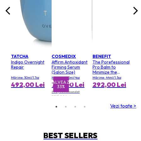
TATCHA
COSMEDIX
BENEFIT
Indigo Overnight
Affirm Antioxidant
The Porefessional
Repair
Firming Serum
Pro Balm to
(Salon Size)
Minimize the
Appearance of
Mărime: 50ml/1.7oz
Mărime: 120ml/4oz
Mărime: 44ml/1.5oz
Pores (Value Size)
SALVEAZĂ
SAL
492,00 Lei
797,00 Lei
292,00 Lei
33%
Preț Recomandat
1.195,00 Lei
Vezi toate >
BEST SELLERS