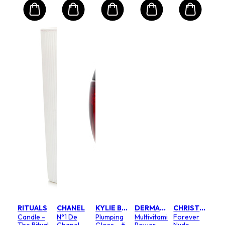
RITUALS
CHANEL
KYLIE BY KYLIE JENNER
DERMALOGICA
CHRISTIAN DIOR
Candle -
N°1 De
Plumping
Multivitamin
Forever
The Ritual
Chanel
Gloss - #
Power
Nude