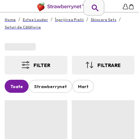
/
/
/
/
Home
Estee Lauder
Îngrijirea Pielii
Skincare Sets
Seturi de Călătorie
FILTER
FILTRARE
Toate
Strawberrynet
Mart