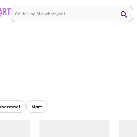
wberrynet
Mart