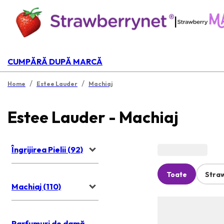
|
CUMPĂRĂ DUPĂ MARCĂ
/
/
Home
Estee Lauder
Machiaj
Estee Lauder - Machiaj
Îngrijirea Pielii (92)
Toate
Stra
Machiaj (110)
Parfumuri de damă