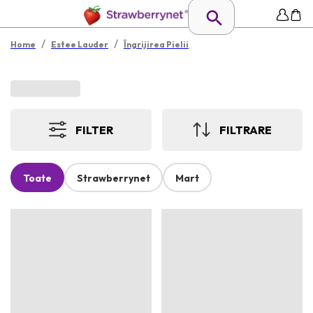
/
/
Home
Estee Lauder
Îngrijirea Pielii
FILTER
FILTRARE
Toate
Strawberrynet
Mart