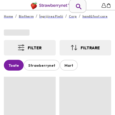
/
/
/
/
Home
Biotherm
Îngrijirea Pielii
Corp
hand&foot care
FILTER
FILTRARE
Toate
Strawberrynet
Mart