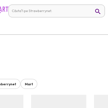
wberrynet
Mart