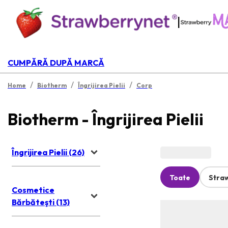
|
CUMPĂRĂ DUPĂ MARCĂ
/
/
/
Home
Biotherm
Îngrijirea Pielii
Corp
Biotherm - Îngrijirea Pielii
Îngrijirea Pielii (26)
Toate
Stra
Cosmetice
Bărbăteşti (13)