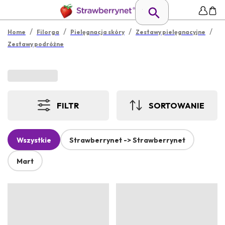
/
/
/
/
Home
Filorga
Pielęgnacja skóry
Zestawy pielęgnacyjne
Zestawy podróżne
FILTR
SORTOWANIE
Wszystkie
Strawberrynet -> Strawberrynet
Mart