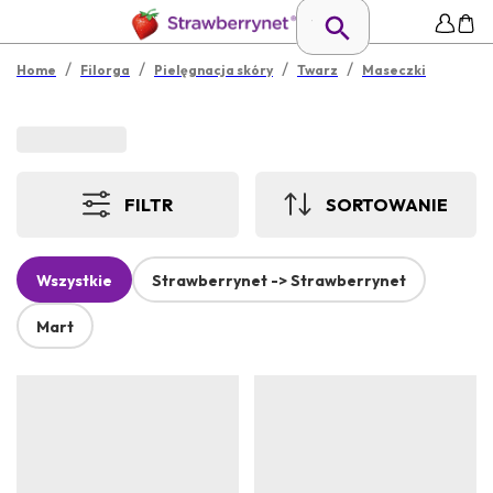
/
/
/
/
Home
Filorga
Pielęgnacja skóry
Twarz
Maseczki
FILTR
SORTOWANIE
Wszystkie
Strawberrynet -> Strawberrynet
Mart