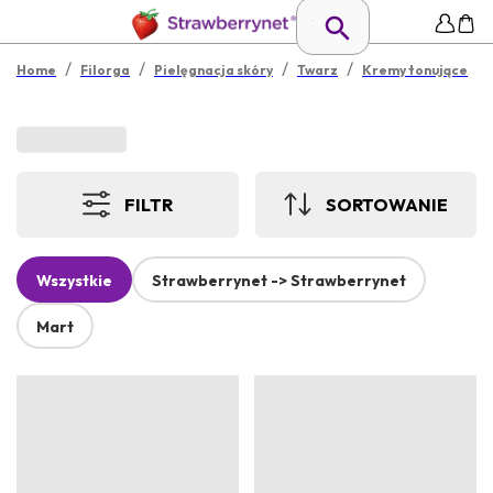
/
/
/
/
Home
Filorga
Pielęgnacja skóry
Twarz
Kremy tonujące
FILTR
SORTOWANIE
Wszystkie
Strawberrynet -> Strawberrynet
Mart