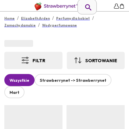
/
/
/
Home
Elizabeth Arden
Perfumy dla kobiet
/
Zamachy damskie
Wody perfumowane
FILTR
SORTOWANIE
Wszystkie
Strawberrynet -> Strawberrynet
Mart