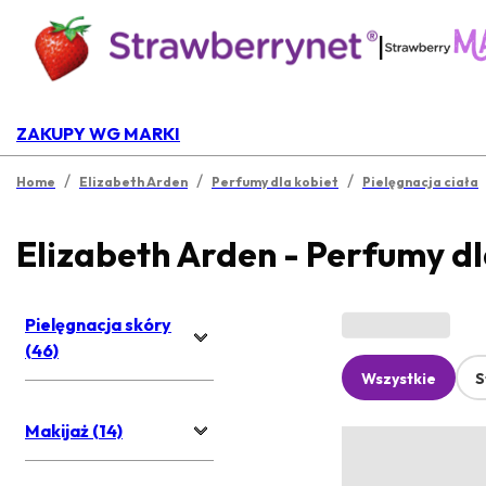
|
ZAKUPY WG MARKI
/
/
/
Home
Elizabeth Arden
Perfumy dla kobiet
Pielęgnacja ciała
Elizabeth Arden - Perfumy dl
Pielęgnacja skóry
(46)
Wszystkie
S
Makijaż (14)