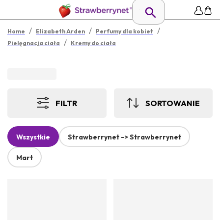
/
/
/
Home
Elizabeth Arden
Perfumy dla kobiet
/
Pielęgnacja ciała
Kremy do ciała
FILTR
SORTOWANIE
Wszystkie
Strawberrynet -> Strawberrynet
Mart