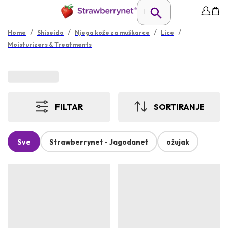
/
/
/
/
Home
Shiseido
Njega kože za muškarce
Lice
Moisturizers & Treatments
FILTAR
SORTIRANJE
Sve
Strawberrynet - Jagodanet
ožujak