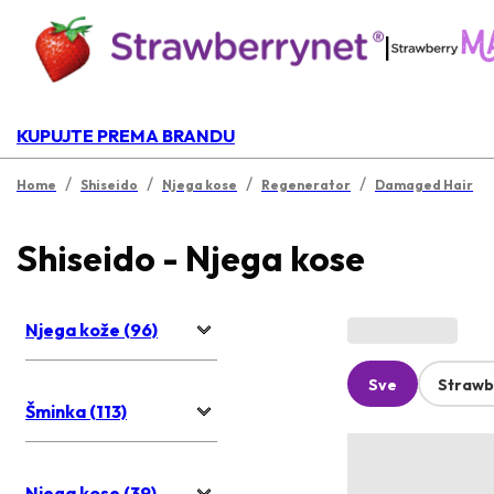
|
KUPUJTE PREMA BRANDU
/
/
/
/
Home
Shiseido
Njega kose
Regenerator
Damaged Hair
Shiseido - Njega kose
Njega kože (96)
Sve
Strawb
Šminka (113)
Njega kose (39)