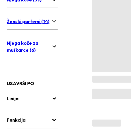
Ženski parfemi (14)
Njega kože za
muškarce (6)
USAVRŠI PO
Linija
Funkcija