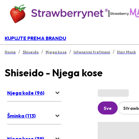
|
KUPUJTE PREMA BRANDU
/
/
/
/
Home
Shiseido
Njega kose
Intenzivni tretmani
Hair Mask
Shiseido - Njega kose
Njega kože (96)
Sve
Strawb
Šminka (113)
Njega kose (39)