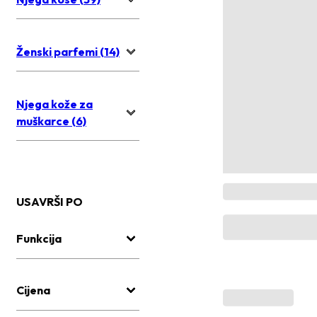
Ženski parfemi (14)
Njega kože za
muškarce (6)
USAVRŠI PO
Funkcija
Cijena